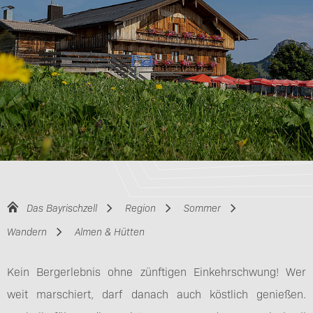
Das Bayrischzell
Region
Sommer
Wandern
Almen & Hütten
Kein Bergerlebnis ohne zünftigen Einkehrschwung! Wer
weit marschiert, darf danach auch köstlich genießen.