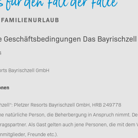
ür den Fall der Fälle
Buchen
M FAMILIENURLAUB
e Geschäftsbedingungen Das Bayrischzell
4
Gutscheine
orts Bayrischzell GmbH
ionen
hzell“: Pletzer Resorts Bayrischzell GmbH, HRB 249778
eine natürliche Person, die Beherbergung in Anspruch nimmt. Der
Newsletteranmeldung
tragspartner. Als Gast gelten auch jene Personen, die mit dem 
enmitglieder, Freunde etc.).