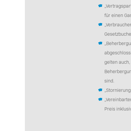
„Vertragspart
für einen Ga
„Verbraucher
Gesetzbuche
„Beherbergun
abgeschlosse
gelten auch,
Beherbergun
sind.
„Stornierun
„Vereinbarte
Preis inklus