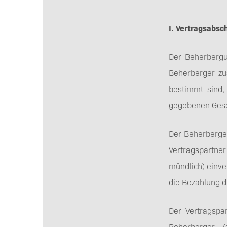
I. Vertragsabsc
Der Beherbergu
Beherberger zu
bestimmt sind,
gegebenen Gesch
Der Beherberger
Vertragspartner 
mündlich) einv
die Bezahlung d
Der Vertragspa
Beherberger (