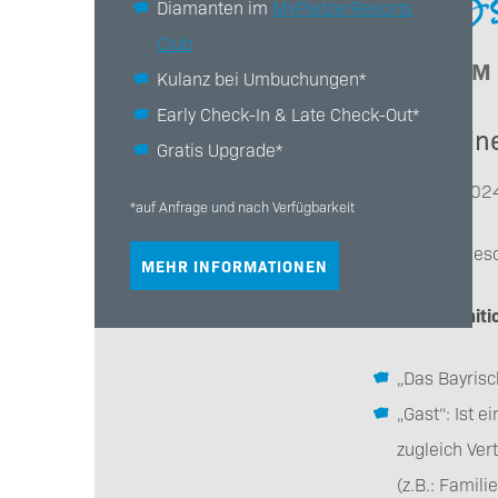
AGBs f
Diamanten im
MyPletzerResorts
Club
- AUCH I
Kulanz bei Umbuchungen*
Early Check-In & Late Check-Out*
Allgemein
Gratis Upgrade*
Stand: Mai 202
*auf Anfrage und nach Verfügbarkeit
Der Pletzer Res
MEHR INFORMATIONEN
Begriffsdefinit
„Das Bayrisc
„Gast“: Ist 
zugleich Ver
(z.B.: Famili