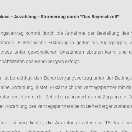
AGB
hluss – Anzahlung - Stornierung durch "Das Bayrischzell"
ngsvertrag kommt durch die Annahme der Bestellung des V
stande. Elektronische Erklärungen gelten als zugegangen, we
 diese unter gewöhnlichen Umständen abrufen kann, und 
Direktbucher-Bonus
äftszeiten des Beherbergers erfolgt.
 ist berechtigt, den Beherbergungsvertrag unter der Beding
eine Anzahlung leistet. Erklärt sich der Vertragspartner mit de
erstanden, kommt der Beherbergungsvertrag mit Zugang der Ei
er Anzahlung des Vertragspartners beim Beherberger zustand
rtner ist verpflichtet, die Anzahlung spätestens 15 Tage n
spesenfrei einlangend) zu bezahlen. Die Kosten für d