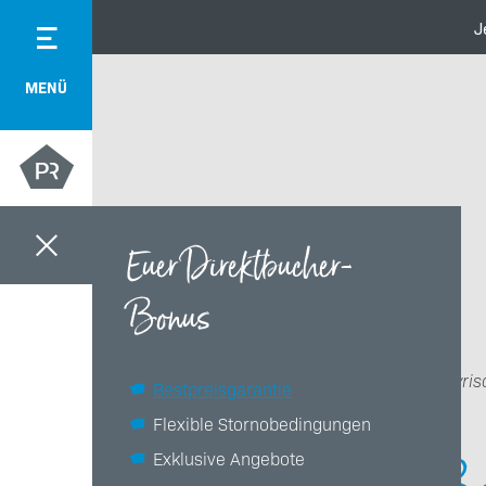
J
MENÜ
Euer Direktbucher-
Bonus
Das Bayris
Bestpreisgarantie
Flexible Stornobedingungen
Exklusive Angebote