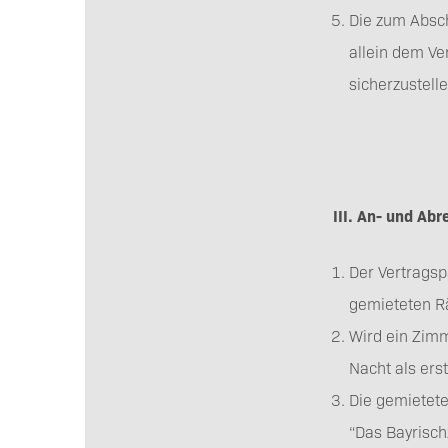
Die zum Absch
allein dem Ve
sicherzustell
III. An- und Abr
Der Vertragsp
gemieteten Rä
Wird ein Zim
Nacht als ers
Die gemietete
“Das Bayrisch