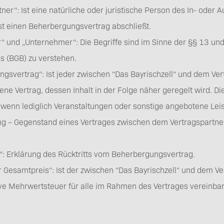
ner“: Ist eine natürliche oder juristische Person des In- oder A
st einen Beherbergungsvertrag abschließt.
“ und „Unternehmer“: Die Begriffe sind im Sinne der §§ 13 un
Barrierefreies Reisen
s (BGB) zu verstehen.
gsvertrag“: Ist jeder zwischen “Das Bayrischzell“ und dem Ver
ne Vertrag, dessen Inhalt in der Folge näher geregelt wird. 
 wenn lediglich Veranstaltungen oder sonstige angebotene Lei
g – Gegenstand eines Vertrages zwischen dem Vertragspartner
Partner
g“: Erklärung des Rücktritts vom Beherbergungsvertrag.
r Gesamtpreis“: Ist der zwischen “Das Bayrischzell“ und dem Ve
ive Mehrwertsteuer für alle im Rahmen des Vertrages vereinba