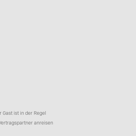
Kontakt
Veranstaltungsanfrage
 Gast ist in der Regel
Anreise & Mobilität
Vertragspartner anreisen