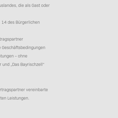
uslandes, die als Gast oder
d 14 des Bürgerlichen
Downloads
tragspartner
Die Geschäftsbedingungen
stungen – ohne
 und „Das Bayrischzell“
Impressum
rtragspartner vereinbarte
rten Leistungen.