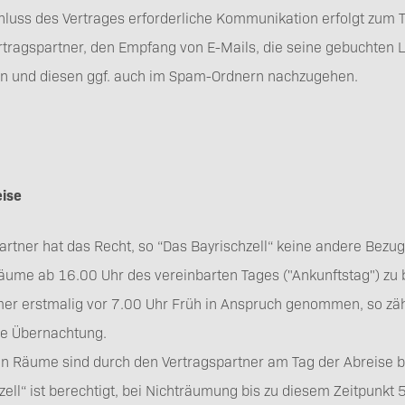
luss des Vertrages erforderliche Kommunikation erfolgt zum Tei
rtragspartner, den Empfang von E-Mails, die seine gebuchten 
en und diesen ggf. auch im Spam-Ordnern nachzugehen.
eise
artner hat das Recht, so “Das Bayrischzell“ keine andere Bezugs
ume ab 16.00 Uhr des vereinbarten Tages ("Ankunftstag") zu 
mer erstmalig vor 7.00 Uhr Früh in Anspruch genommen, so zä
te Übernachtung.
n Räume sind durch den Vertragspartner am Tag der Abreise b
zell“ ist berechtigt, bei Nichträumung bis zu diesem Zeitpunkt