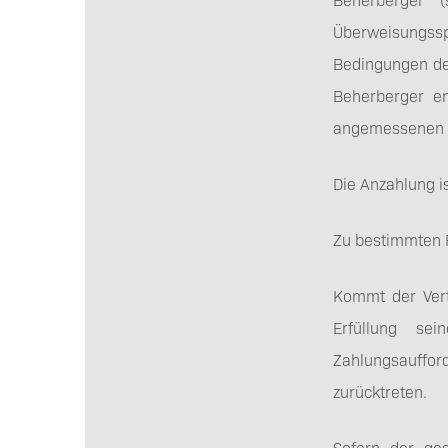
Überweisungssp
Bedingungen de
Beherberger en
angemessenen N
Die Anzahlung is
Zu bestimmten R
Kommt der Vert
Erfüllung se
Zahlungsaufford
zurücktreten.
Sofern der ges