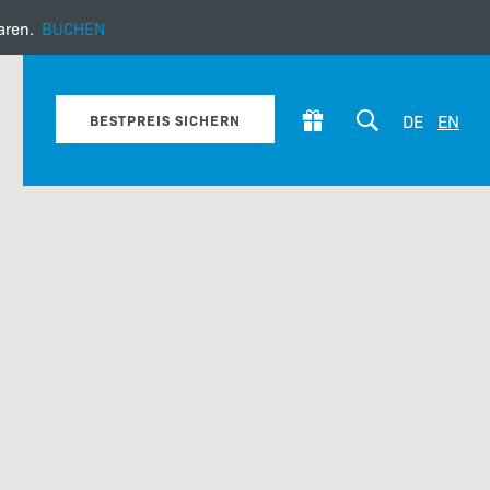
aren.
BUCHEN
tives über das Hotel
DE
EN
BESTPREIS SICHERN
Anfrage