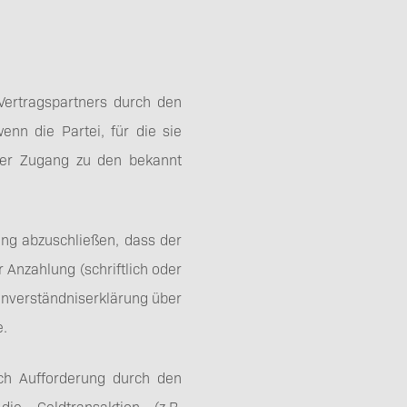
Bestpreisgarantie
ertragspartners durch den
nn die Partei, für die sie
der Zugang zu den bekannt
Tischreservierung
ung abzuschließen, dass der
r Anzahlung (schriftlich oder
nverständniserklärung über
e.
ach Aufforderung durch den
ie Geldtransaktion (z.B.