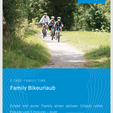
E FAMILY TIME
4 TAG
ily Bikeurlaub
Coz
t mit eurer Family einen aktiven Urlaub voller
Der p
e und Erholung – euer…
neue 