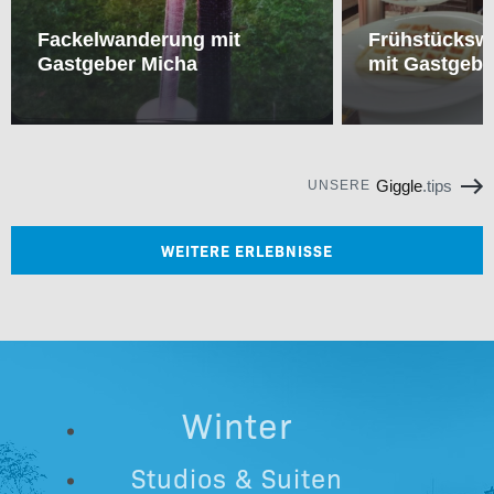
Fackelwanderung mit
Frühstückswa
Gastgeber Micha
mit Gastgebe
Giggle
.tips
UNSERE
WEITERE ERLEBNISSE
Winter
Studios & Suiten