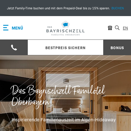
Jetzt Family-Time buchen und mit dem Prepaid-Deal bis zu 15% sparen.
BUCHEN
MENÜ
EN
BESTPREIS SICHERN
BONUS
Das Bayrischzell Familotel
Oberbayern
Inspirierende Familienauszeit im Alpen-Hideaway