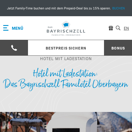
Jetzt Family-Time buchen und mit dem Prepaid-Deal bis zu 15% sparen.
BUCHEN
MENÜ
EN
BESTPREIS SICHERN
BONUS
HOTEL MIT LADESTATION
Hotel mit Ladestation:
Das Bayrischzell Familotel Oberbayern