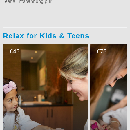
Teens Entspannung pur.
Relax for Kids & Teens
45
75
€
€